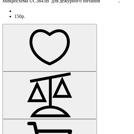
Микросхема UC3843B для дежурного питания ..
150р.