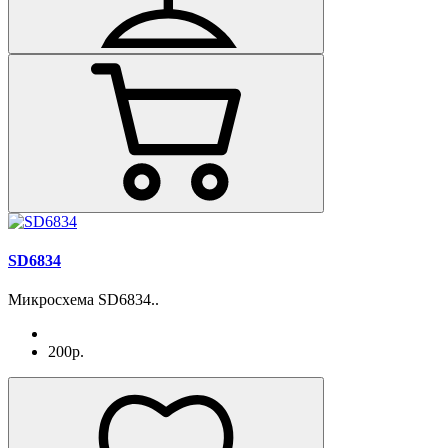
SD6834
Микросхема SD6834..
200р.